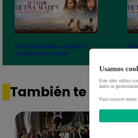
El Valor de una Madre – Capítulo 113
El Va
completo (online y español)
compl
Usamos cook
Este sitio utiliza c
También te puede i
datos se gestionará
Para conocer mejor 