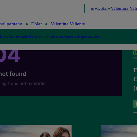
aigo de Risa
Perú Decide 2026
Fútbol peruano
Dólar
Valentina Vali
bol peruano
Dólar
Valentina Valiente
lítica
Lima
Mundo
Te ayudo
Tendencias
Deportes
Espectáculos
E
C
(