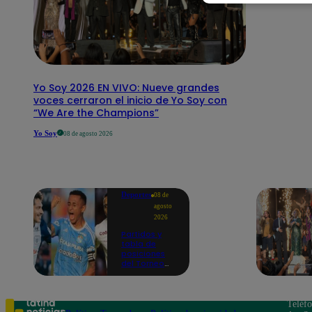
Yo Soy 2026 EN VIVO: Nueve grandes
voces cerraron el inicio de Yo Soy con
“We Are the Champions”
Yo Soy
08 de agosto 2026
Deportes
08 de
agosto
2026
Partidos y
tabla de
posiciones
del Torneo
Clausura EN
VIVO: así van
los equipos
en la fecha 4
Teléf