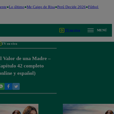
ente
Lo último
Me Caigo de Risa
Perú Decide 2026
Fútbol peruano
TV en vivo
MENÚ
TV en vivo
l Valor de una Madre –
apítulo 42 completo
online y español)