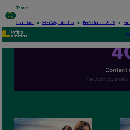
Temas
Lo último
Me C
Lo último
Me Caigo de Risa
Perú Decide 2026
Fút
Po