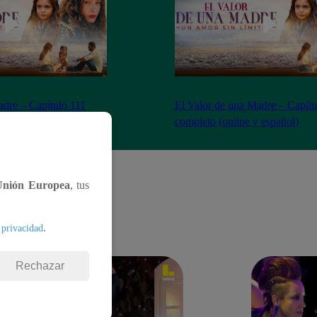
adre – Capítulo 111
El Valor de una Madre – Capítu
 español)
completo (online y español)
Unión Europea
, tus
.
 privacidad
Rechazar