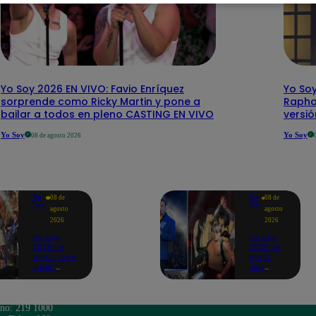
Yo Soy 2026 EN VIVO: Favio Enríquez
Yo Soy
sorprende como Ricky Martin y pone a
Rapha
bailar a todos en pleno CASTING EN VIVO
versi
Yo Soy
Yo Soy
08 de agosto 2026
Yo
Yo
08 de
08 de
Soy
Soy
agosto
agosto
2026
2026
Yo Soy
Yo Soy
2026 EN
2026 EN
VIVO: “Hey
VIVO:
Jude”
Jely
reúne a
Reátegui
Paul
se une a
McCartney,
Nino
José
Bravo
ono: 219 1000