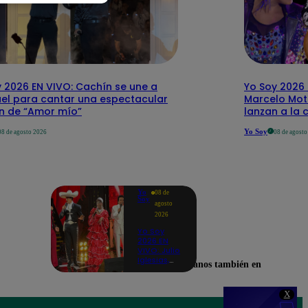
 2026 EN VIVO: Cachín se une a
Yo Soy 2026 
el para cantar una espectacular
Marcelo Mott
ón de “Amor mío”
lanzan a la 
Yo Soy
08 de agosto 2026
08 de agost
Yo
08 de
Soy
agosto
2026
Yo Soy
2026 EN
VIVO: Julio
Iglesias,
Encuéntranos también en
José José,
Celia Cruz
y más
X
artistas se