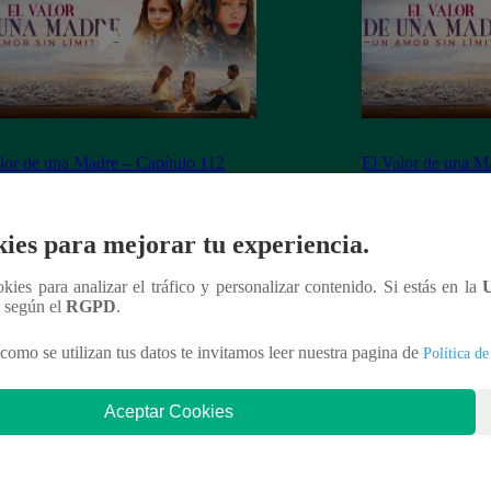
lor de una Madre – Capítulo 112
El Valor de una M
eto (online y español)
completo (online y
ies para mejorar tu experiencia.
ookies para analizar el tráfico y personalizar contenido. Si estás en la
nteresar
n según el
RGPD
.
como se utilizan tus datos te invitamos leer nuestra pagina de
Política de
Aceptar Cookies