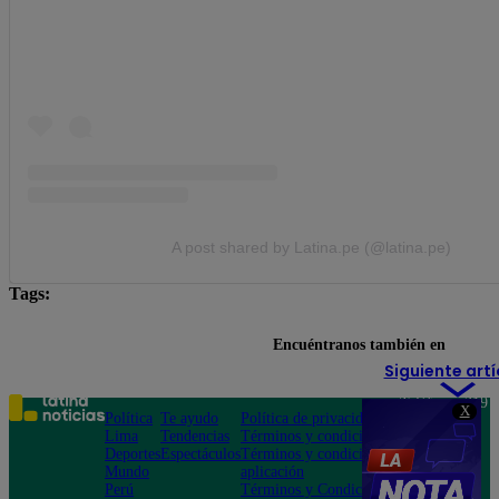
A post shared by Latina.pe (@latina.pe)
Tags:
En tu defensa
Encuéntranos también en
Siguiente artí
Teléfono: 219
X
Política
Te ayudo
Política de privacidad
1000
Lima
Tendencias
Términos y condiciones
Av. San
Deportes
Espectáculos
Términos y condiciones
Felipe 968
Mundo
aplicación
Jesús María
Perú
Términos y Condiciones