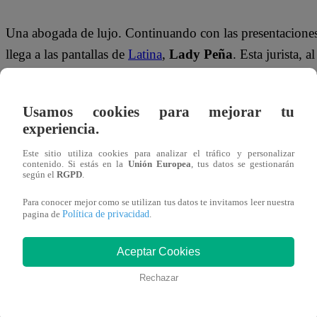
Una abogada de lujo. Continuando con las presentaciones
llega a las pantallas de
Latina
,
Lady Peña
. Esta jurista,
promete absolver todas las dudas, consultas, resolver los
verdad y la justicia tan solicitado.
Usamos cookies para mejorar tu
experiencia.
Lady Peña es licenciada en Derecho por la
Universid
Familia.
Empezó a ejercer esta carrera como practicante 
Este sitio utiliza cookies para analizar el tráfico y personalizar
contenido. Si estás en la
Unión Europea
, tus datos se gestionarán
al estudio Torres y Torres Lara. Actualmente
se encuentr
según el
RGPD
.
conflictos en la Universidad San Martín de Porres.
Para conocer mejor como se utilizan tus datos te invitamos leer nuestra
Política de privacidad
pagina de
.
Su destacado trabajo resolviendo conflictos familiares
la 
nacionales como el EMPOWER222,
el encuentro virt
Aceptar Cookies
femenino. Allí brindó asesoría legal sobre temas de aband
Rechazar
No te pierdas ningún detalle de Lady Peña y todos los caso