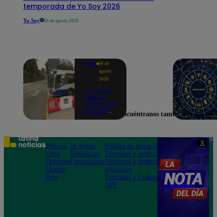
temporada de Yo Soy 2026
Yo Soy
06 de agosto 2026
Lima
06 de
agosto
2026
ATU inicia
fase de
orientación
del carril
Encuéntranos también en
exclusivo
para el
Corredor
Azul en la
Teléfono: 219
X
av.
Política
Te ayudo
Política de privacidad
1000
Arequipa |
Lima
Tendencias
Términos y condiciones
Av. San
VIDEO
Deportes
Espectáculos
Términos y condiciones
Felipe 968
Mundo
aplicación
Jesús María
Perú
Términos y Condiciones
APP