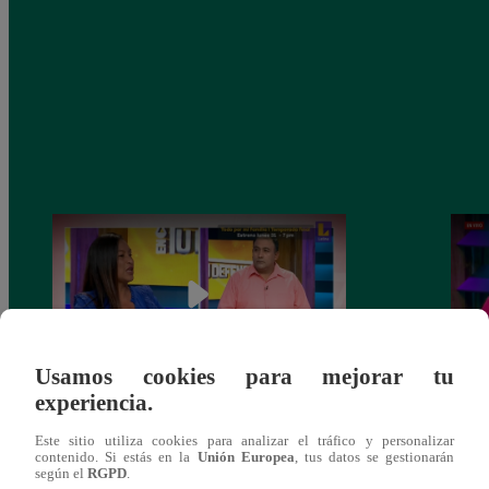
Usamos cookies para mejorar tu
experiencia.
En Tu Defensa: Vecinos de Surco
¿Qué 
Este sitio utiliza cookies para analizar el tráfico y personalizar
enfrentados por “muro de la discordia”
de vi
contenido. Si estás en la
Unión Europea
, tus datos se gestionarán
según el
RGPD
.