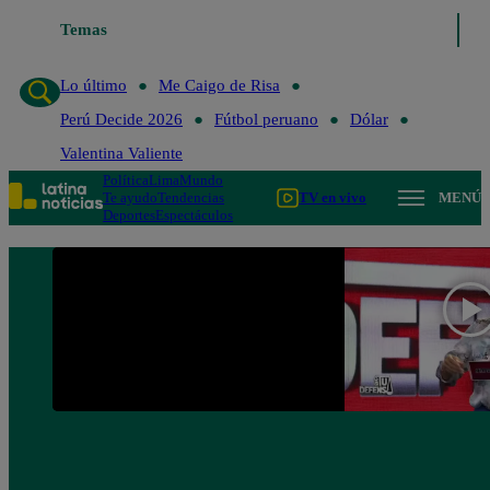
Temas
Lo último
Me Caigo de Ri
Lo último
Me Caigo de Risa
Perú Decide 2026
Fútbol peruano
Dólar
Valentina Valiente
Política
Lima
Mundo
Te ayudo
Tendencias
TV en vivo
MENÚ
Deportes
Espectáculos