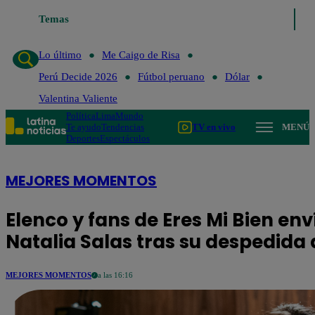
Temas
Lo último
Me Caigo de Risa
Perú Decide 202
Lo último
Me Caigo de Risa
Perú Decide 2026
Fútbol peruano
Dólar
Valentina Valiente
Política
Lima
Mundo
Te ayudo
Tendencias
TV en vivo
MENÚ
Deportes
Espectáculos
MEJORES MOMENTOS
Elenco y fans de Eres Mi Bien e
Natalia Salas tras su despedida 
MEJORES MOMENTOS
a las 16:16