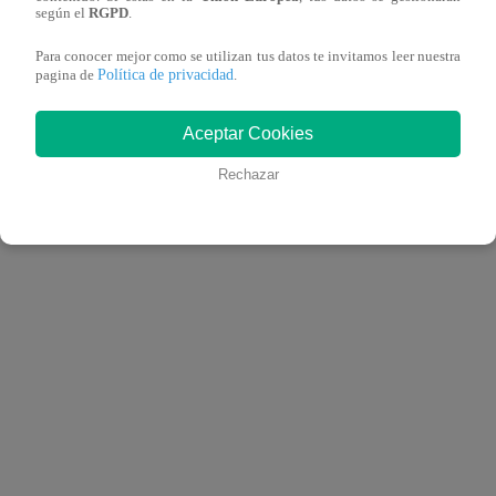
según el
RGPD
.
Ver esta publicación en Instagram
Para conocer mejor como se utilizan tus datos te invitamos leer nuestra
Política de privacidad
pagina de
.
data-instgrm-version="14">
Aceptar Cookies
Rechazar