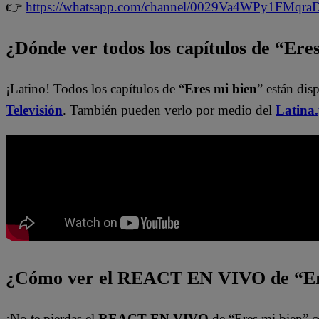
👉
https://whatsapp.com/channel/0029Va4WPy1FMqr
¿Dónde ver todos los capítulos de “Ere
¡Latino! Todos los capítulos de “
Eres mi bien
” están dis
Televisión
. También pueden verlo por medio del
Latina
¿Cómo ver el REACT EN VIVO de “Er
¡No te pierdas el
REACT EN VIVO
de “Eres mi bien” c