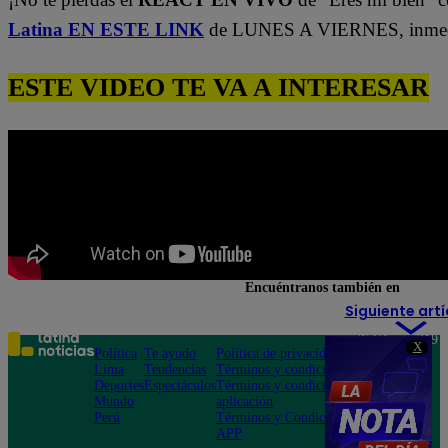
Latina EN ESTE LINK
de LUNES A VIERNES, inmedi
ESTE VIDEO TE VA A INTERESAR
Encuéntranos también en
Siguiente artí
Teléfono: 219
X
Política
Te ayudo
Política de privacidad
1000
Lima
Tendencias
Términos y condiciones
Av. San
Deportes
Espectáculos
Términos y condiciones
Felipe 968
Mundo
aplicación
Jesús María
Perú
Términos y Condiciones
APP