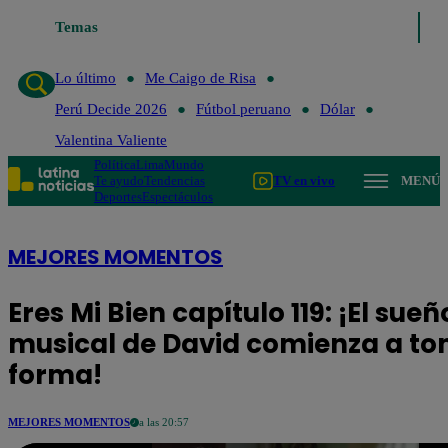
Temas
Lo último
Me Caigo de Risa
Perú 
Lo último
Me Caigo de Risa
Perú Decide 2026
Fútbol peruano
Dólar
Valentina Valiente
Política
Lima
Mundo
Te ayudo
Tendencias
TV en vivo
MENÚ
Deportes
Espectáculos
MEJORES MOMENTOS
Eres Mi Bien capítulo 119: ¡El sueñ
musical de David comienza a t
forma!
MEJORES MOMENTOS
a las 20:57