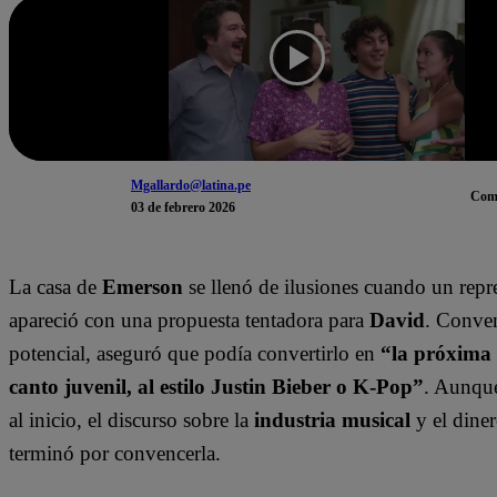
Mgallardo@latina.pe
Com
03 de febrero 2026
La casa de
Emerson
se llenó de ilusiones cuando un repr
apareció con una propuesta tentadora para
David
. Conve
potencial, aseguró que podía convertirlo en
“la próxima e
canto juvenil, al estilo Justin Bieber o K-Pop”
. Aunq
al inicio, el discurso sobre la
industria musical
y el dine
terminó por convencerla.