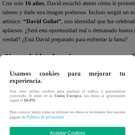
Con solo
16 años
, David escuchó atento cómo le prometí
talento y darle una imagen poderosa. Incluso surgió un
artístico:
“David Goliat”
, una identidad que fue celebrada
aplausos. ¿Será esta oportunidad real o demasiado buena 
verdad? ¿Está David preparado para enfrentar la fama?
¡No te olvides de unirte a nuestro canal 
Usamos cookies para mejorar tu
¡No te pierdas de contenido y noticias
EXCLUSIVAS
! I
experiencia.
los talentos, obtén datos inéditos y noticias de última hora
Este sitio utiliza cookies para analizar el tráfico y personalizar
contenido. Si estás en la
Unión Europea
, tus datos se gestionarán
👉
https://whatsapp.com/channel/0029Va4WPy1F
según el
RGPD
.
Para conocer mejor como se utilizan tus datos te invitamos leer nuestra
¿Dónde ver todos los capítulos de “Ere
Política de privacidad
pagina de
.
bien”?
Aceptar Cookies