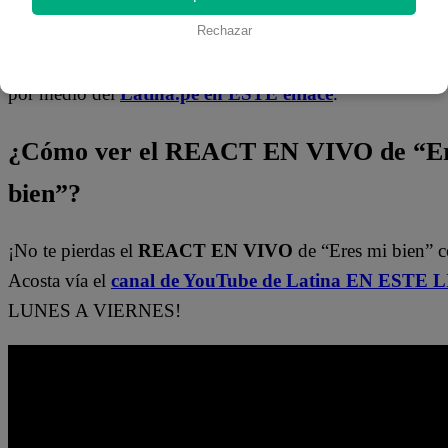
Rechazar
¡Latino! Todos los capítulos de “
Eres mi bien
” están dis
nuestro canal de Youtube de
Latina Televisión
. También
por medio del
Latina.pe en ESTE enlace
.
¿Cómo ver el REACT EN VIVO de “Er
bien”?
¡No te pierdas el
REACT EN VIVO
de “Eres mi bien” c
Acosta vía el
canal de YouTube de Latina EN ESTE 
LUNES A VIERNES!