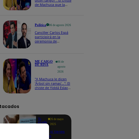
dicen tango?": El chiste
de Machuca que la
hizo reaccionar así en
Me caigo de risa
Política
06 de agosto 2026
Canciller Carlos Espá
participirá en la
ceremonia de
posesión presidencial
de Abelardo de la
Espriella en Colombia
ME CAIGO
06 de
DE RISA
agosto
2026
"A Machuca le dicen
'Árbol sin ramas'...": El
chiste de Yiddá Eslava
que hizo explotar de
risa a todos
tacados
Te
26 de mayo
ayudo
2025
Revisa si tienes
deudas