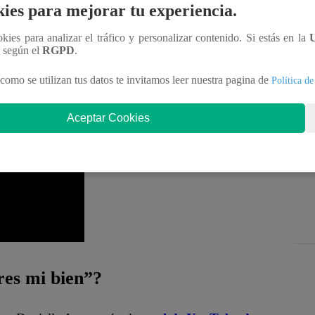
ies para mejorar tu experiencia.
oche en
Eres Mi Bien
.
ookies para analizar el tráfico y personalizar contenido. Si estás en la
s mi bien”?
n según el
RGPD
.
como se utilizan tus datos te invitamos leer nuestra pagina de
Política de
ponibles en nuestro canal de Youtube de
Latina
.pe en ESTE enlace
.
Aceptar Cookies
es mi bien”?