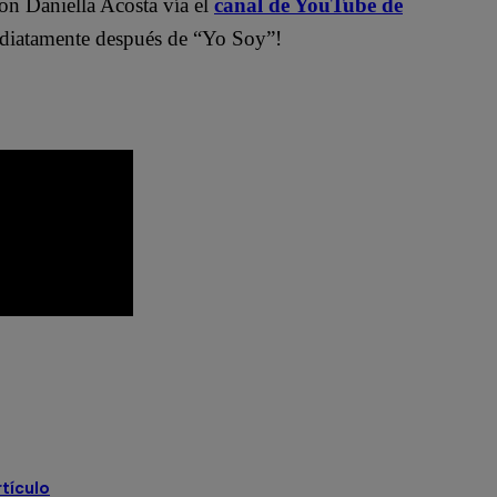
on Daniella Acosta vía el
canal de YouTube de
atamente después de “Yo Soy”!
ovelas
Latina Televisión
Mónica Sánchez
 latina
Paul Martín
Pierina Carcelén
rtículo