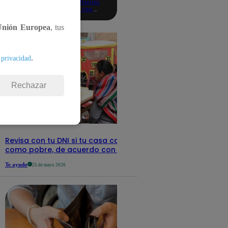
consultando
con tu DNI:
aquí los
detalles
Unión Europea
, tus
.
 privacidad
Rechazar
Revisa con tu DNI si tu casa califica
como pobre, de acuerdo con el Sisfoh
Te ayudo
25 de mayo 2026