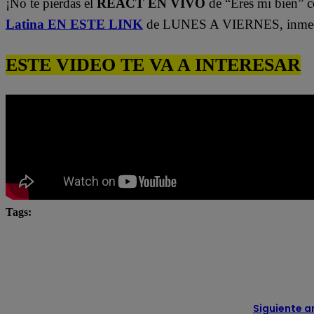
¡No te pierdas el
REACT EN VIVO
de “Eres mi bien” c
Latina EN ESTE LINK
de LUNES A VIERNES, inmedi
ESTE VIDEO TE VA A INTERESAR
Tags:
César Ritter
Eres mi bien
Latina
latina n
Natalia Salas
novela latina
novelas
novelas
televisión
Siguiente a