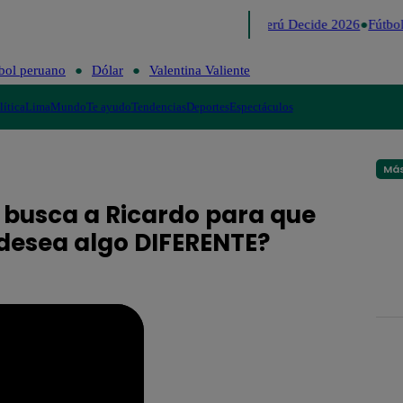
Lo último
Me Caigo de Risa
Perú Decide 2026
Fútbol
bol peruano
Dólar
Valentina Valiente
lítica
Lima
Mundo
Te ayudo
Tendencias
Deportes
Espectáculos
Más
a busca a Ricardo para que
 desea algo DIFERENTE?