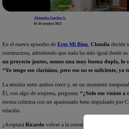
Alejandra Sanchez A.
01 de octubre 2025
En el nuevo episodio de
Eres Mi Bien
,
Claudia
decide i
constructora, admitiendo que nada ha sido igual desde su
un proyecto juntos, somos una muy buena dupla, lo 
“Yo tengo eso clarísimo, pero eso no es suficiente, yo t
La tensión entre ambos crece y, en un momento inespera
Él, con algo de sorpresa, pregunta:
“¿Solo eso viniste a 
escena culmina con un apasionado beso impulsado por Cl
relación.
¿Aceptará
Ricardo
volver a la constructora tras este encu