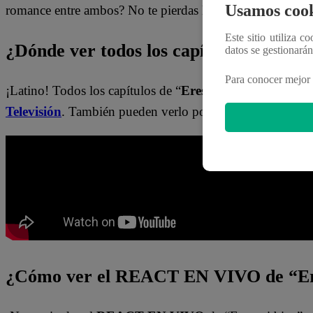
Usamos cook
romance entre ambos? No te pierdas lo que pasará esta n
Este sitio utiliza c
¿Dónde ver todos los capítulos de “Ere
datos se gestionará
Para conocer mejor 
¡Latino! Todos los capítulos de “
Eres mi bien
” están dis
Televisión
. También pueden verlo por medio del
Latina
¿Cómo ver el REACT EN VIVO de “Er