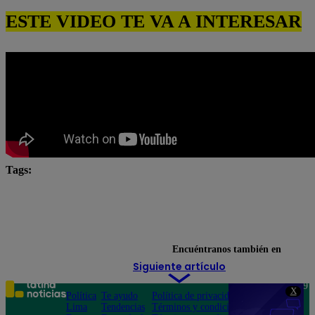
ESTE VIDEO TE VA A INTERESAR
Tags:
César Ritter
Eres mi bien
Mónica Sánchez
Natalia Salas
novela latina
Paul Martín
Pierina Carcelén
Encuéntranos también en
Siguiente artículo
Teléfono: 219
X
Política
Te ayudo
Política de privacidad
1000
Lima
Tendencias
Términos y condiciones
Av. San