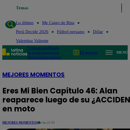
Temas
Lo último
Me Caigo de Risa
Lo último
Me Caigo de Risa
Perú Decide 2026
Fútbol peruano
Dólar
Valentina Valiente
Política
Lima
Mundo
Te ayudo
Tendencias
TV en vivo
MENÚ
Deportes
Espectáculos
MEJORES MOMENTOS
Eres Mi Bien Capítulo 46: Alan
reaparece luego de su ¿ACCIDE
en moto
MEJORES MOMENTOS
a las 21:55