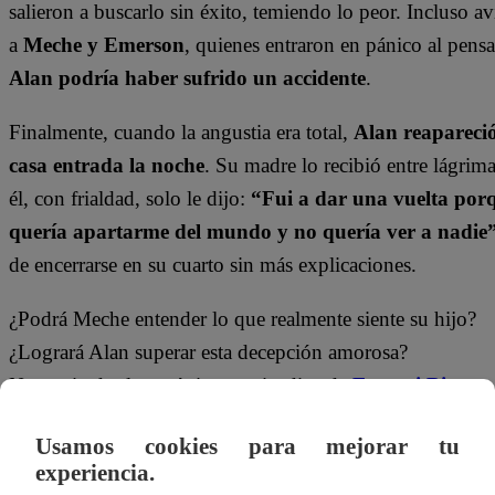
salieron a buscarlo sin éxito, temiendo lo peor. Incluso a
a
Meche y Emerson
, quienes entraron en pánico al pens
Alan podría haber sufrido un accidente
.
Finalmente, cuando la angustia era total,
Alan reapareci
casa entrada la noche
. Su madre lo recibió entre lágrima
él, con frialdad, solo le dijo:
“Fui a dar una vuelta por
quería apartarme del mundo y no quería ver a nadie
de encerrarse en su cuarto sin más explicaciones.
¿Podrá Meche entender lo que realmente siente su hijo?
¿Logrará Alan superar esta decepción amorosa?
No te pierdas los próximos episodios de
Eres mi Bien
.
¡No te olvides de unirte a nuestro canal
Usamos cookies para mejorar tu
experiencia.