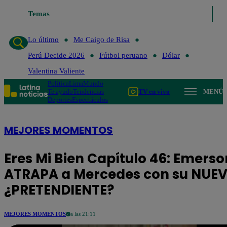
Temas
Lo último
Me Caigo de Ris
Lo último
Me Caigo de Risa
Perú Decide 2026
Fútbol peruano
Dólar
Valentina Valiente
Política
Lima
Mundo
Te ayudo
Tendencias
TV en vivo
MENÚ
Deportes
Espectáculos
MEJORES MOMENTOS
Eres Mi Bien Capítulo 46: Emerso
ATRAPA a Mercedes con su NUE
¿PRETENDIENTE?
MEJORES MOMENTOS
a las 21:11