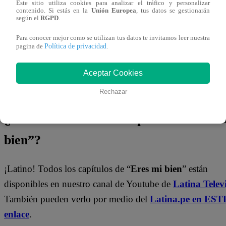
Este sitio utiliza cookies para analizar el tráfico y personalizar
contenido. Si estás en la
Unión Europea
, tus datos se gestionarán
¡No te pierdas de contenido y noticias
EXCLUSIVAS
!
según el
RGPD
.
Interactúa con los talentos, obtén datos inéditos y noticias
Para conocer mejor como se utilizan tus datos te invitamos leer nuestra
Política de privacidad
pagina de
.
última hora.
Aceptar Cookies
👉
https://whatsapp.com/channel/0029Va4WPy1FMqraDN
Rechazar
¿Dónde ver todos los capítulos de “Ere
bien”?
¡Latino! Todos los capítulos de “
Eres mi bien
” están
disponibles en nuestro canal de Youtube de
Latina Telev
También pueden verlo por medio del
Latina.pe en EST
enlace
.