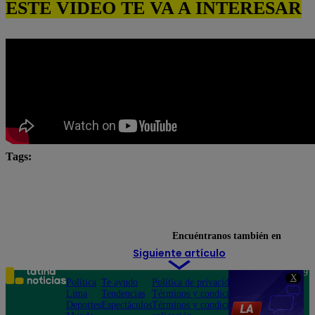
ESTE VIDEO TE VA A INTERESAR
Tags:
César Ritter
Eres mi bien
Mónica Sánchez
Natalia Salas
novela latina
Paul Martín
Pierina Carcelén
Encuéntranos también en
Siguiente artículo
Teléfono: 219
X
Política
Te ayudo
Política de privacidad
1000
Lima
Tendencias
Términos y condiciones
Av. San
Deportes
Espectáculos
Términos y condiciones
Felipe 968