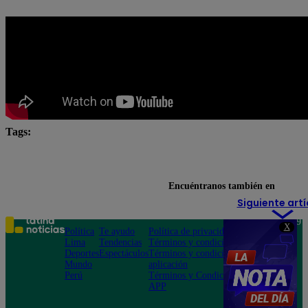
Tags:
César Ritter
Eres mi bien
Mónica Sánchez
Paul Martín
Pierina Carcelén
Encuéntranos también en
Siguiente artí
Teléfono: 219
X
Política
Te ayudo
Política de privacidad
1000
Lima
Tendencias
Términos y condiciones
Av. San
Deportes
Espectáculos
Términos y condiciones
Felipe 968
Mundo
aplicación
Jesús María
Perú
Términos y Condiciones
APP