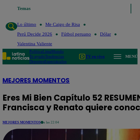
Temas
Lo último
Me Caigo de Risa
Perú Decide 20
Lo último
Me Caigo de Risa
Perú Decide 2026
Fútbol peruano
Dólar
Valentina Valiente
Política
Lima
Mundo
Te ayudo
Tendencias
TV en vivo
MENÚ
Deportes
Espectáculos
MEJORES MOMENTOS
Eres Mi Bien Capítulo 52 RESUME
Francisca y Renato quiere cono
MEJORES MOMENTOS
a las 22:04