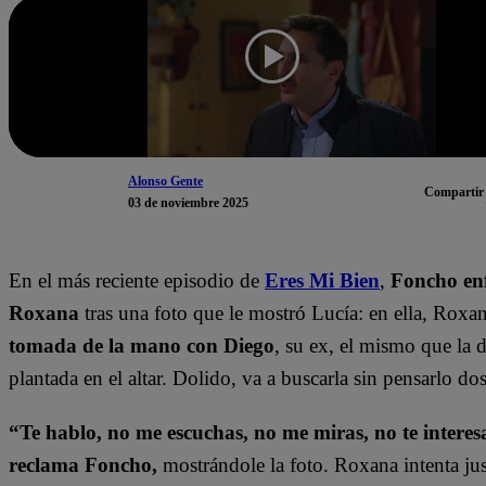
Alonso Gente
Compartir
03 de noviembre 2025
En el más reciente episodio de
Eres Mi Bien
,
Foncho en
Roxana
tras una foto que le mostró Lucía: en ella, Roxa
tomada de la mano con Diego
, su ex, el mismo que la 
plantada en el altar. Dolido, va a buscarla sin pensarlo do
“Te hablo, no me escuchas, no me miras, no te interesa
reclama Foncho,
mostrándole la foto. Roxana intenta just