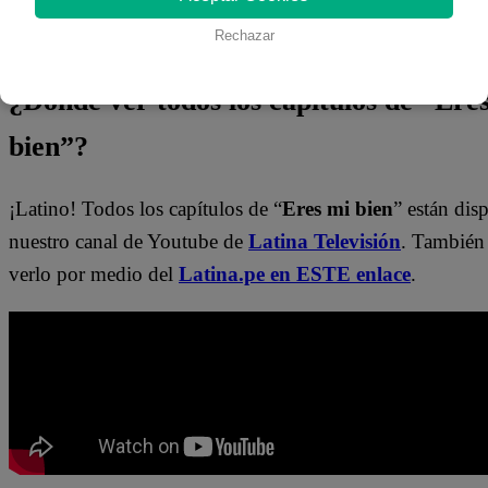
👉
https://whatsapp.com/channel/0029Va4WPy1FMqr
Rechazar
¿Dónde ver todos los capítulos de “Ere
bien”?
¡Latino! Todos los capítulos de “
Eres mi bien
” están dis
nuestro canal de Youtube de
Latina Televisión
. También
verlo por medio del
Latina.pe en ESTE enlace
.