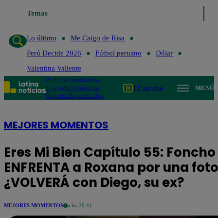
Temas
Lo último
Me Caigo de Risa
Lo último
Me Caigo de Risa
Perú Decide 2026
Fútbol peruano
Dólar
Valentina Valiente
Política
Lima
Mundo
Te ayudo
Tendencias
TV en vivo
MENÚ
Deportes
Espectáculos
MEJORES MOMENTOS
Eres Mi Bien Capítulo 55: Foncho
ENFRENTA a Roxana por una foto
¿VOLVERÁ con Diego, su ex?
MEJORES MOMENTOS
a las 20:41