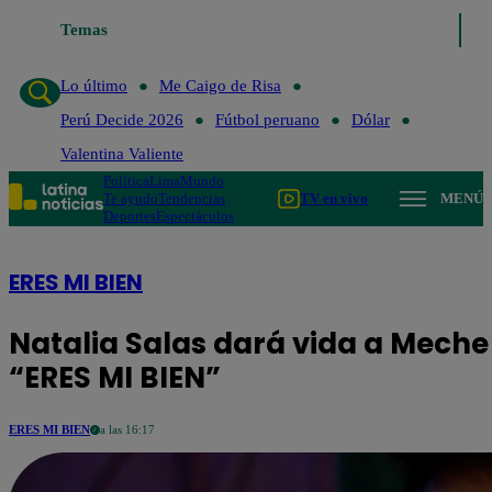
o de Risa
Temas
Perú Decide 2026
Fútbol peruano
Dólar
Valentina Valient
Lo último
Me Caigo de Risa
Perú Decide 2026
Fútbol peruano
Dólar
Valentina Valiente
Política
Lima
Mundo
Te ayudo
Tendencias
TV en vivo
MENÚ
Deportes
Espectáculos
ERES MI BIEN
Natalia Salas dará vida a Meche
“ERES MI BIEN”
ERES MI BIEN
a las 16:17