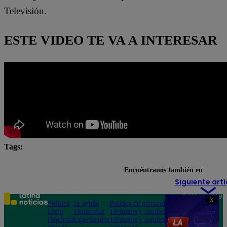
Televisión.
ESTE VIDEO TE VA A INTERESAR
Tags:
Eres mi bien
Eres mi bien Latina
latina novelas
Encuéntranos también en
Siguiente artí
Teléfono: 219
X
Política
Te ayudo
Política de privacidad
1000
Lima
Tendencias
Términos y condiciones
Av. San
Deportes
Espectáculos
Términos y condiciones
Felipe 968