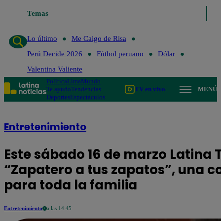
Temas
Lo último
Me Caigo de Ri
Lo último
Me Caigo de Risa
Perú Decide 2026
Fútbol peruano
Dólar
Valentina Valiente
Política
Lima
Mundo
Te ayudo
Tendencias
TV en vivo
MENÚ
Deportes
Espectáculos
Entretenimiento
Este sábado 16 de marzo Latina T
“Zapatero a tus zapatos”, una 
para toda la familia
Entretenimiento
a las 14:45