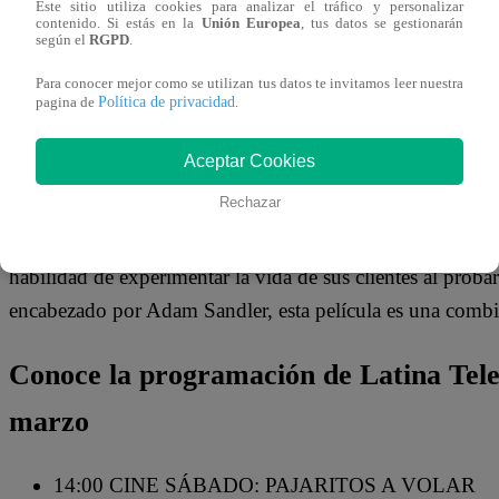
Este sitio utiliza cookies para analizar el tráfico y personalizar
Alejandra Sanchez A.
contenido. Si estás en la
Unión Europea
, tus datos se gestionarán
según el
RGPD
.
14 de marzo 2024
Para conocer mejor como se utilizan tus datos te invitamos leer nuestra
Política de privacidad
pagina de
.
Este sábado 16 de marzo a las 19:00 p.m., Latina Televisió
zapatos”, protagonizada por Adam Sandler. La comedia, q
Aceptar Cookies
mundo, promete una noche llena de risas y entretenimiento
Rechazar
“Zapatero a tus zapatos” cuenta la historia de un zapatero q
habilidad de experimentar la vida de sus clientes al proba
encabezado por Adam Sandler, esta película es una combi
Conoce la programación de Latina Telev
marzo
14:00 CINE SÁBADO: PAJARITOS A VOLAR