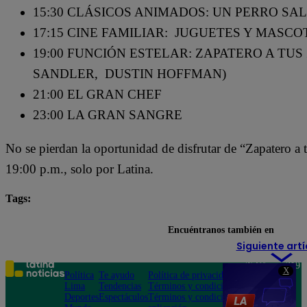
15:30 CLÁSICOS ANIMADOS: UN PERRO SA
17:15 CINE FAMILIAR: JUGUETES Y MASCO
19:00 FUNCIÓN ESTELAR: ZAPATERO A TU
SANDLER, DUSTIN HOFFMAN)
21:00 EL GRAN CHEF
23:00 LA GRAN SANGRE
No se pierdan la oportunidad de disfrutar de “Zapatero a 
19:00 p.m., solo por Latina.
Tags:
destacada minuto
Encuéntranos también en
Siguiente artí
Teléfono: 219
X
Política
Te ayudo
Política de privacidad
1000
Lima
Tendencias
Términos y condiciones
Av. San
Deportes
Espectáculos
Términos y condiciones
Felipe 968