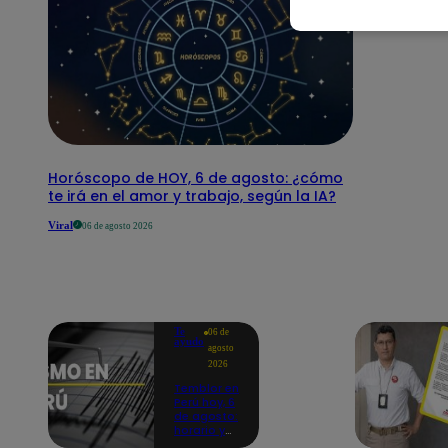
Horóscopo de HOY, 6 de agosto: ¿cómo
te irá en el amor y trabajo, según la IA?
Viral
06 de agosto 2026
Te
06 de
ayudo
agosto
2026
Temblor en
Perú hoy, 6
de agosto:
horario y
epicentro