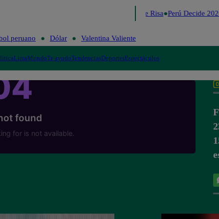
Lo último
Me Caigo de Risa
Perú Decide 202
bol peruano
Dólar
Valentina Valiente
lítica
Lima
Mundo
Te ayudo
Tendencias
Deportes
Espectáculos
F
2
1
e