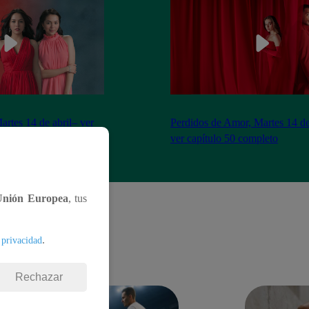
artes 14 de abril– ver
Perdidos de Amor, Martes 14 de
eto
ver capítulo 50 completo
Unión Europea
, tus
.
 privacidad
Rechazar