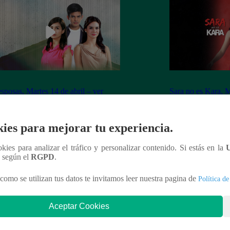
sposas, Martes 14 de abril – ver
Sara no es Kara, M
ulo 40 completo
capítulo 06 compl
ies para mejorar tu experiencia.
ookies para analizar el tráfico y personalizar contenido. Si estás en la
n según el
RGPD
.
nteresar
como se utilizan tus datos te invitamos leer nuestra pagina de
Política de
Aceptar Cookies