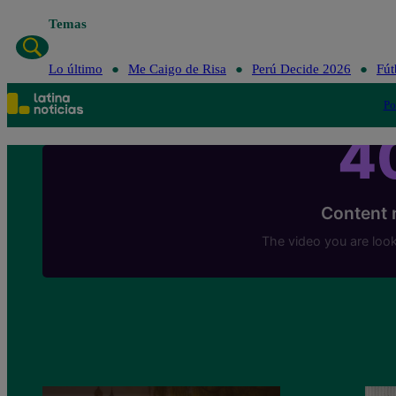
Temas
Lo último
Me Caigo de Risa
Perú Decide 2026
Fút
Po