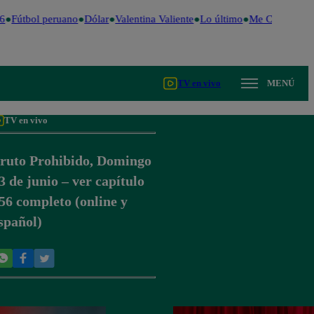
6
Fútbol peruano
Dólar
Valentina Valiente
Lo último
Me Caigo de Ri
TV en vivo
MENÚ
TV en vivo
ruto Prohibido, Domingo
3 de junio – ver capítulo
56 completo (online y
spañol)