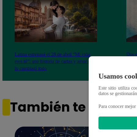
Latina estrenará el 28 de abril “Mi vida
Dos e
eres tú”: una historia de cartas y amor que
capít
lo cambiará todo
Usamos cook
Este sitio utiliza c
datos se gestionará
También te puede i
Para conocer mejor 