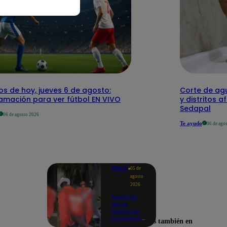
os de hoy, jueves 6 de agosto:
Corte de agu
amación para ver fútbol EN VIVO
y distritos a
Sedapal
06 de agosto 2026
Te ayudo
06 de ago
Mundo
05 de
agosto
2026
Asesinan
de un
balazo en
la cabeza a
Encuéntranos también en
tiktoker en