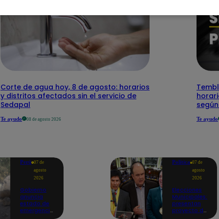
Corte de agua hoy, 8 de agosto: horarios
Temblo
y distritos afectados sin el servicio de
horari
Sedapal
según
Te ayudo
Te ayudo
08 de agosto 2026
Perú
Política
07 de
07 de
agosto
agosto
2026
2026
Gobierno
Elecciones
anuncia
Municipales:
estado de
presentan
emergencia
proyecto de
en siete
ley para