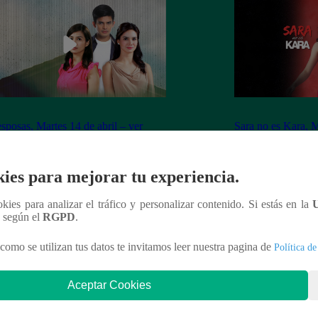
sposas, Martes 14 de abril – ver
Sara no es Kara, M
ulo 40 completo
capítulo 06 compl
ies para mejorar tu experiencia.
ookies para analizar el tráfico y personalizar contenido. Si estás en la
n según el
RGPD
.
nteresar
como se utilizan tus datos te invitamos leer nuestra pagina de
Política de
Aceptar Cookies