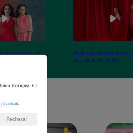
artes 14 de abril– ver
Perdidos de Amor, Martes 14 de
eto
ver capítulo 50 completo
Unión Europea
, tus
.
 privacidad
Rechazar