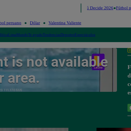
Lo último
Me Caigo de Risa
Perú Decide 2026
Fútbol p
bol peruano
Dólar
Valentina Valiente
lítica
Lima
Mundo
Te ayudo
Tendencias
Deportes
Espectáculos
F
d
c
e