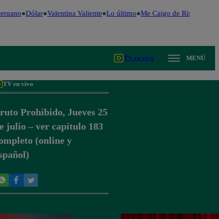
eruano
Dólar
Valentina Valiente
Lo último
Me Caigo de Risa
Perú D
TV en vivo
MENÚ
TV en vivo
ruto Prohibido, Jueves 25
e julio – ver capítulo 183
ompleto (online y
spañol)