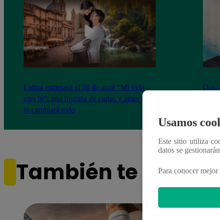
Latina estrenará el 28 de abril “Mi vida
Dos e
eres tú”: una historia de cartas y amor que
capít
lo cambiará todo
Usamos cook
Este sitio utiliza c
datos se gestionará
También te puede i
Para conocer mejor 