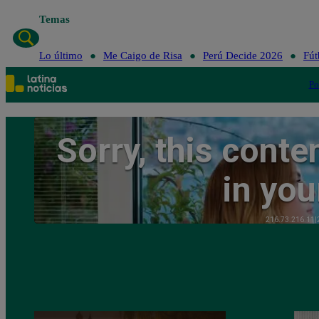
Temas
Lo último
Me Caigo de Risa
Perú Decide 2026
Fút
Po