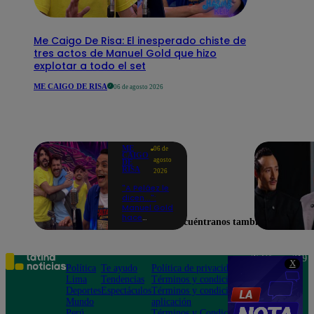
Me Caigo De Risa: El inesperado chiste de
tres actos de Manuel Gold que hizo
explotar a todo el set
ME CAIGO DE RISA
06 de agosto 2026
ME
06 de
CAIGO
agosto
DE
RISA
2026
"A Peláez le
dicen...":
Manuel Gold
hace
Encuéntranos también en
explotar de
risa a Julio
Díaz antes
de contar el
Teléfono: 219
X
chiste
Política
Te ayudo
Política de privacidad
1000
Lima
Tendencias
Términos y condiciones
Av. San
Deportes
Espectáculos
Términos y condiciones
Felipe 968
Mundo
aplicación
Jesús María
Perú
Términos y Condiciones