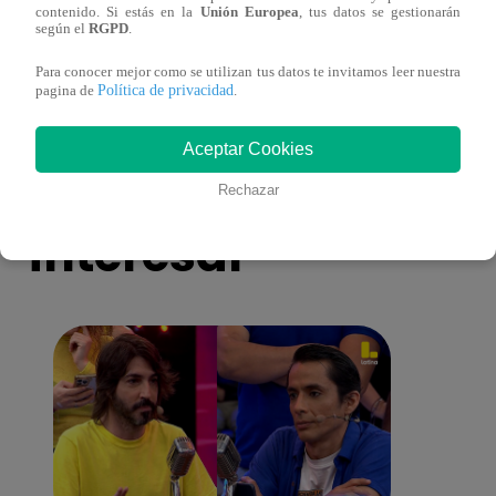
contenido. Si estás en la
Unión Europea
, tus datos se gestionarán
ver capítulo 211 completo (online y
ver c
según el
RGPD
.
español)
españ
Para conocer mejor como se utilizan tus datos te invitamos leer nuestra
Política de privacidad
pagina de
.
Aceptar Cookies
También te puede
Rechazar
interesar