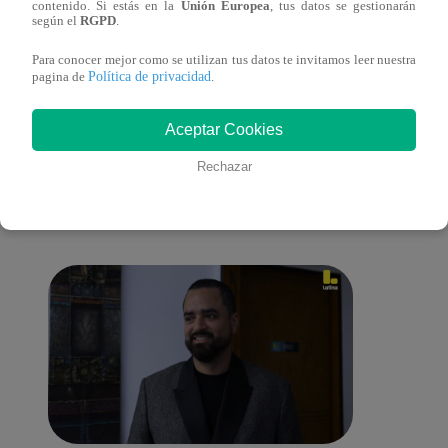
contenido. Si estás en la
Unión Europea
, tus datos se gestionarán
español)
españ
según el
RGPD
.
Para conocer mejor como se utilizan tus datos te invitamos leer nuestra
Política de privacidad
pagina de
.
También te puede
Aceptar Cookies
Rechazar
interesar