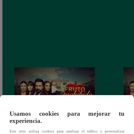
Usamos cookies para mejorar tu
experiencia.
Fruto Prohibido, Martes 27 de agosto –
Fruto
ver capítulo 211 completo (online y
ver c
Este sitio utiliza cookies para analizar el tráfico y personalizar