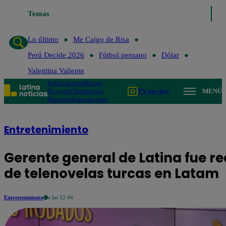
Lo último
Temas
Me Caigo de Risa
Perú Decide 2026
Fútbol peruan
Lo último
Me Caigo de Risa
Perú Decide 2026
Fútbol peruano
Dólar
Valentina Valiente
Política
Lima
Mundo
Te ayudo
Tendencias
TV en vivo
MENÚ
Deportes
Espectáculos
Entretenimiento
Gerente general de Latina fue r
de telenovelas turcas en Latam
Entretenimiento
a las 12:44