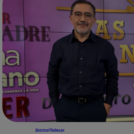
jherrera@latina.pe