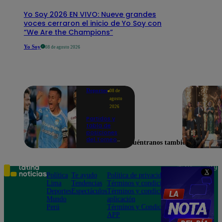
Yo Soy 2026 EN VIVO: Nueve grandes
voces cerraron el inicio de Yo Soy con
“We Are the Champions”
Yo Soy
08 de agosto 2026
Deportes
08 de
agosto
2026
Partidos y
tabla de
posiciones
del Torneo
Encuéntranos también en
Clausura EN
VIVO: así van
los equipos
en la fecha 4
Teléfono: 219
X
Política
Te ayudo
Política de privacidad
1000
Lima
Tendencias
Términos y condiciones
Av. San
Deportes
Espectáculos
Términos y condiciones
Felipe 968
Mundo
aplicación
Jesús María
Perú
Términos y Condiciones
APP