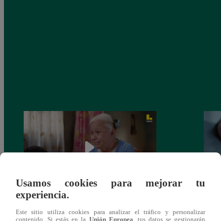
Usamos cookies para mejorar tu
experiencia.
Valentina Valiente capítulo 43: ¡Dolores
Valen
Este sitio utiliza cookies para analizar el tráfico y personalizar
toma una difícil decisión por el futuro de
despi
contenido. Si estás en la
Unión Europea
, tus datos se gestionarán