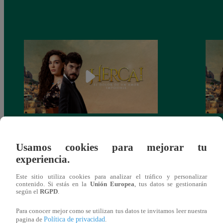
Hercai: Viernes 15 de octubre (Ver
Herca
Online)
Usamos cookies para mejorar tu
experiencia.
Este sitio utiliza cookies para analizar el tráfico y personalizar
contenido. Si estás en la
Unión Europea
, tus datos se gestionarán
según el
RGPD
.
También te puede
Para conocer mejor como se utilizan tus datos te invitamos leer nuestra
Política de privacidad
pagina de
.