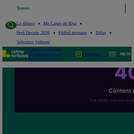
Temas
Lo último
Me Caigo de Risa
Perú Decide 
Lo último
Me Caigo de Risa
Perú Decide 2026
Fútbol peruano
Dólar
Valentina Valiente
Política
Lima
Mundo
Te ayudo
Tendencias
TV en vivo
MENÚ
Deportes
Espectáculos