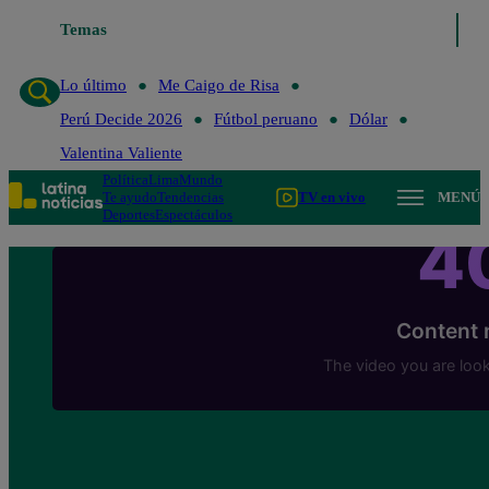
Temas
Lo último
Me Caigo de Risa
Perú Decide 2
Lo último
Me Caigo de Risa
Perú Decide 2026
Fútbol peruano
Dólar
Valentina Valiente
Política
Lima
Mundo
Te ayudo
Tendencias
TV en vivo
MENÚ
Deportes
Espectáculos