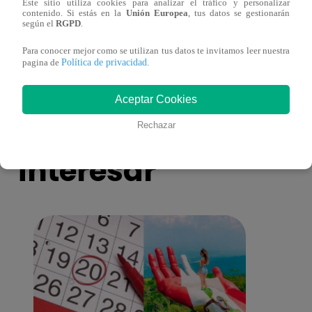
Este sitio utiliza cookies para analizar el tráfico y personalizar
Huella Digital: conoce las webs y
Conoc
contenido. Si estás en la
Unión Europea
, tus datos se gestionarán
aplicaciones para realizar trámites
una e
según el
RGPD
.
Para conocer mejor como se utilizan tus datos te invitamos leer nuestra
Política de privacidad
pagina de
.
Aceptar Cookies
También te puede
Rechazar
interesar