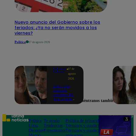
Nuevo anuncio del Gobierno sobre los
feriados: ¿Ya no serán movidos a los
viernes?
Política
07 de agosto 2026
Valentina
07 de
Valiente
agosto
2026
Valentina
Valiente
capítulo 110:
¡Leo le pide
Encuéntranos también en
perdón a Elsa
por haberla
dejado sola
durante
Teléfono: 219
X
tantos años!
Política
Te ayudo
Política de privacidad
1000
Lima
Tendencias
Términos y condiciones
Av. San
Deportes
Espectáculos
Términos y condiciones
Felipe 968
Mundo
aplicación
Jesús María