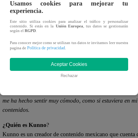
Usamos cookies para mejorar tu
29 de junio 2023
experiencia.
Este sitio utiliza cookies para analizar el tráfico y personalizar
Influencer mexicano podría convertirse en la nueva figu
contenido. Si estás en la
Unión Europea
, tus datos se gestionarán
según el
RGPD
.
por
Latina.
Para conocer mejor como se utilizan tus datos te invitamos leer nuestra
Política de privacidad
En los últimos días, el reconocido influencer mexicano
K
pagina de
.
los cómicos de Jirón del Humor para grabar la divertida s
Aceptar Cookies
sábado 1 de julio.. Durante su visita, el tiktoker dejó abi
proyecto de Latina.
Rechazar
“Si me lo proponen, me encantaría ser parte de un show
me ha hecho sentir muy cómodo, como si estuviera en m
contenidos.
¿Quién es Kunno
?
Kunno es un creador de contenido mexicano que cuenta 