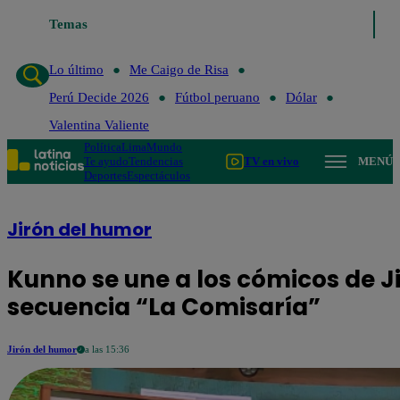
Temas
Lo último
Me Caigo de Risa
Pe
Lo último
Me Caigo de Risa
Perú Decide 2026
Fútbol peruano
Dólar
Valentina Valiente
Política
Lima
Mundo
Te ayudo
Tendencias
TV en vivo
MENÚ
Deportes
Espectáculos
Jirón del humor
Kunno se une a los cómicos de J
secuencia “La Comisaría”
Jirón del humor
a las 15:36