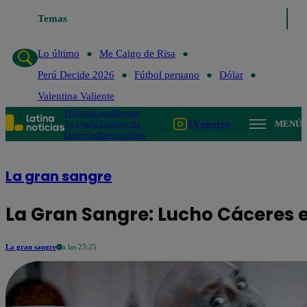
Temas
Lo último
Me Caigo de Risa
Perú D
Lo último
Me Caigo de Risa
Perú Decide 2026
Fútbol peruano
Dólar
Valentina Valiente
Política
Lima
Mundo
Te ayudo
Tendencias
TV en vivo
MENÚ
Deportes
Espectáculos
La gran sangre
La Gran Sangre: Lucho Cáceres es
La gran sangre
a las 23:25