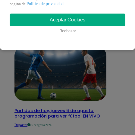
También te puede
Política de privacidad
pagina de
.
Aceptar Cookies
interesar
Rechazar
Partidos de hoy, jueves 6 de agosto:
programación para ver fútbol EN VIVO
Deportes
06 de agosto 2026