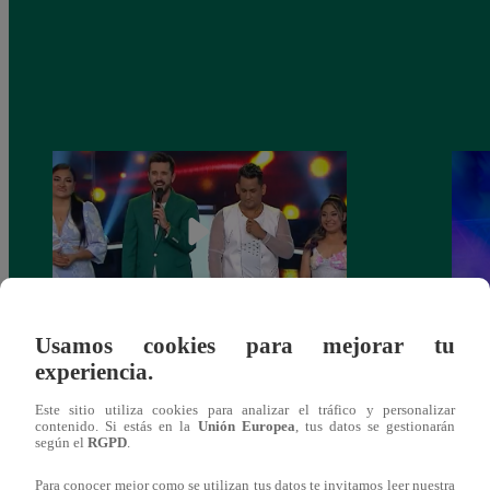
Usamos cookies para mejorar tu
La Voz Perú – Sábado 18 de marzo del
La Vo
experiencia.
2023 – Programa completo
2023
Este sitio utiliza cookies para analizar el tráfico y personalizar
contenido. Si estás en la
Unión Europea
, tus datos se gestionarán
según el
RGPD
.
Para conocer mejor como se utilizan tus datos te invitamos leer nuestra