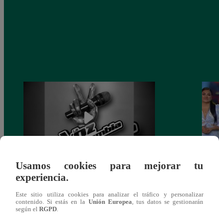
Usamos cookies para mejorar tu
Muere exparticipante de La Voz Colombia
La Vo
experiencia.
tras denunciar negligencia médica
2023
Este sitio utiliza cookies para analizar el tráfico y personalizar
contenido. Si estás en la
Unión Europea
, tus datos se gestionarán
según el
RGPD
.