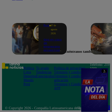
Perú
07 de
agosto
2026
Giro en caso
de
empresario
secuestrado
Encuéntranos también en
y asesinado:
Habría sido
un ajuste de
cuentas
Teléfono: 219
Política
Te ayudo
Política de privacidad
1000
X
Lima
Tendencias
Términos y condiciones
Av. San
Deportes
Espectáculos
Términos y condiciones
Felipe 968
Mundo
aplicación
Jesús María
Perú
Términos y Condiciones
APP
© Copyright 2026 - Compañía Latinoamericana de Radio Difusión S.A.
Síguenos