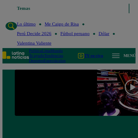
Temas
Lo último
Me Caigo de 
Lo último
Me Caigo de Risa
Perú Decide 2026
Fútbol peruano
Dólar
Valentina Valiente
Política
Lima
Mundo
Te ayudo
Tendencias
TV en vivo
MENÚ
Deportes
Espectáculos