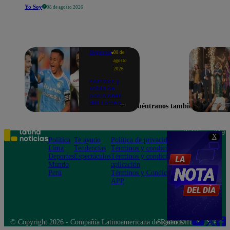
Yo Soy
08 de agosto 2026
Deportes
08 de
agosto
2026
Partidos y
tabla de
posiciones
del Torneo
Encuéntranos también en
Clausura EN
VIVO: así van
los equipos
en la fecha 4
Teléfono: 219
X
Política
Te ayudo
Política de privacidad
1000
Lima
Tendencias
Términos y condiciones
Av. San
Deportes
Espectáculos
Términos y condiciones
Felipe 968
Mundo
aplicación
Jesús María
Perú
Términos y Condiciones
APP
© Copyright 2026 - Compañía Latinoamericana de Radio Difusión S.A.
Síguenos