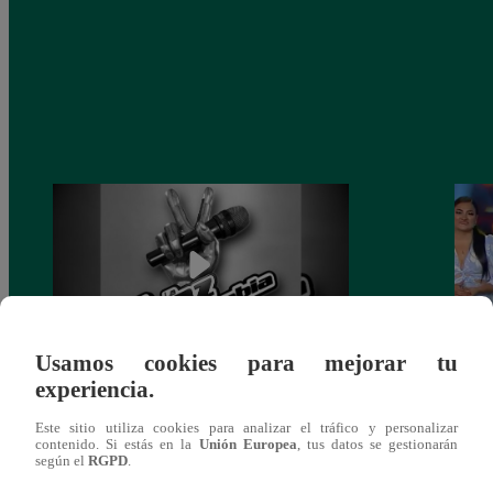
Usamos cookies para mejorar tu
experiencia.
Muere exparticipante de La Voz Colombia
La Vo
tras denunciar negligencia médica
2023
Este sitio utiliza cookies para analizar el tráfico y personalizar
contenido. Si estás en la
Unión Europea
, tus datos se gestionarán
según el
RGPD
.