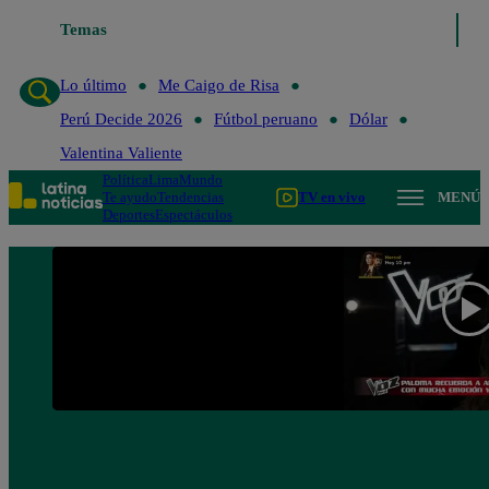
Temas
Lo último
Me Caigo de 
Lo último
Me Caigo de Risa
Perú Decide 2026
Fútbol peruano
Dólar
Valentina Valiente
Política
Lima
Mundo
Te ayudo
Tendencias
TV en vivo
MENÚ
Deportes
Espectáculos