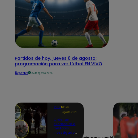
Partidos de hoy, jueves 6 de agosto:
programación para ver fútbol EN VIVO
Deportes
06 de agosto 2026
Perú
05 de
agosto 2026
Ordenan
excarcelar a
militares
investigados
por muerte
Encuéntranos también en