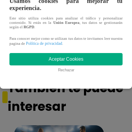
Usamos cookies para mejorar tu
experiencia.
Este sitio utiliza cookies para analizar el tráfico y personalizar
contenido. Si estás en la
Unión Europea
, tus datos se gestionarán
según el
RGPD
.
Muere exparticipante de La Voz Colombia
Canta
Para conocer mejor como se utilizan tus datos te invitamos leer nuestra
Política de privacidad
tras denunciar negligencia médica
lo qu
pagina de
.
de ‘L
Aceptar Cookies
Rechazar
También te puede
interesar