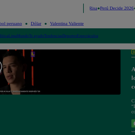
Lo último
Me Caigo de Risa
Perú Decide 2026
bol peruano
Dólar
Valentina Valiente
lítica
Lima
Mundo
Te ayudo
Tendencias
Deportes
Espectáculos
A
l
c
C
“
c