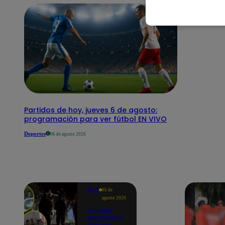
Partidos de hoy, jueves 6 de agosto:
programación para ver fútbol EN VIVO
Deportes
06 de agosto 2026
Perú
05 de
agosto 2026
Ordenan
excarcelar a
militares