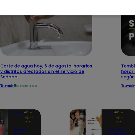
Corte de agua hoy, 6 de agosto: horarios
Temblo
y distritos afectados sin el servicio de
horari
Sedapal
según
Te ayudo
Te ayudo
06 de agosto 2026
Mundo
Perú
05 de
05 de
agosto
agosto
2026
2026
Asesinan
Papa León
de un
XIV en Perú: