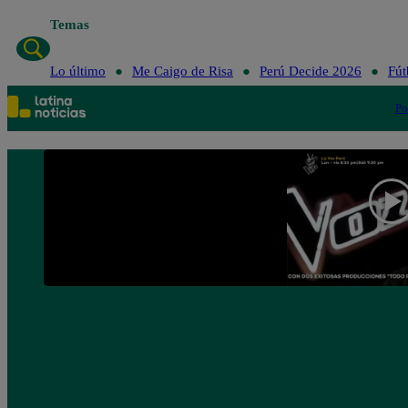
Temas
Lo último
Me Caigo de Risa
Perú Decide 2026
Fút
Po