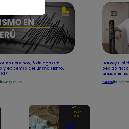
r en Perú hoy, 6 de agosto:
Harvey Colc
o y epicentro del último sismo,
pedido fisca
 IGP
prisión en s
Política
06 de agosto 2026
06 de agost
Lima
05 de
agosto
2026
Nuevo
video