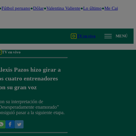
Fútbol peruano
Dólar
Valentina Valiente
Lo último
Me Caigo de Ris
TV en vivo
MENÚ
TV en vivo
lexis Pazos hizo girar a
os cuatro entrenadores
on su gran voz
on su interpretación de
Desesperadamente enamorado”
onsiguió pasar a la siguiente etapa.