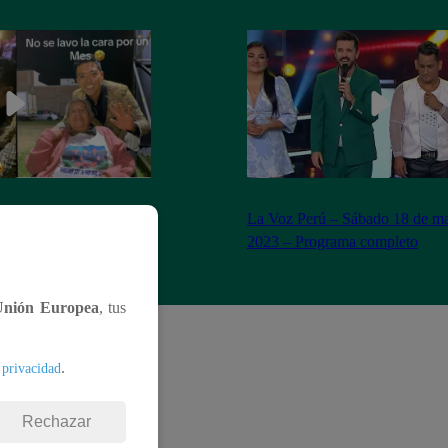
n Yaipén cumple sueño
La Voz Perú – Sábado 18 de ma
años
2023 – Programa completo
Unión Europea
, tus
.
 privacidad
Rechazar