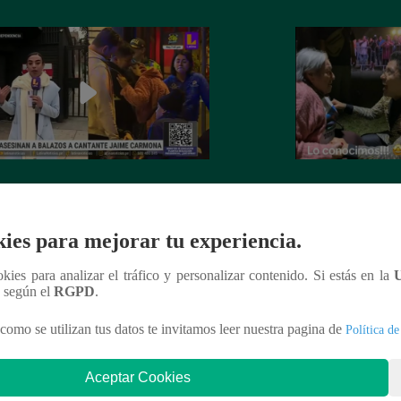
nte Jaime Carmona asesinado: todo
Grupo 5: Christia
e sabe de la muerte del exparticipante
de fanática de 92 
a Voz Perú’
ies para mejorar tu experiencia.
ookies para analizar el tráfico y personalizar contenido. Si estás en la
n según el
RGPD
.
como se utilizan tus datos te invitamos leer nuestra pagina de
Política de
nteresar
Aceptar Cookies