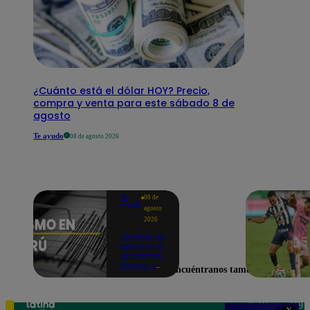
¿Cuánto está el dólar HOY? Precio,
compra y venta para este sábado 8 de
agosto
Te ayudo
08 de agosto 2026
Te
08 de
ayudo
agosto
2026
Temblor en
Perú hoy, 8
de agosto:
horario y
Encuéntranos también en
epicentro
del último
sismo,
según IGP
Teléfono: 219