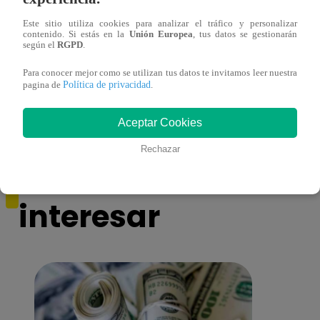
Este sitio utiliza cookies para analizar el tráfico y personalizar
contenido. Si estás en la
Unión Europea
, tus datos se gestionarán
según el
RGPD
.
Cantante Jaime Carmona asesinado: todo
Grupo
lo que sabe de la muerte del exparticipante
de fa
Para conocer mejor como se utilizan tus datos te invitamos leer nuestra
de ‘La Voz Perú’
Política de privacidad
pagina de
.
Aceptar Cookies
Rechazar
También te puede
interesar