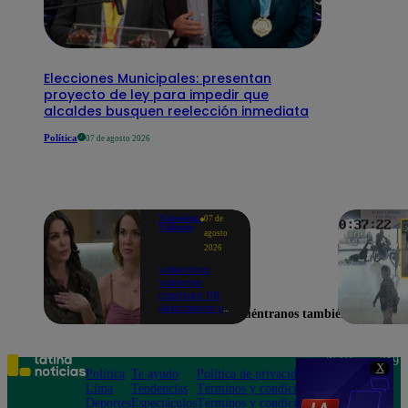
Elecciones Municipales: presentan
proyecto de ley para impedir que
alcaldes busquen reelección inmediata
Política
07 de agosto 2026
Valentina
07 de
Valiente
agosto
2026
Valentina
Valiente
capítulo 110:
¡Macarena ya
Encuéntranos también en
no quiere
involucrarse
en la
extorsión
Teléfono: 219
X
contra Frida y
Política
Te ayudo
Política de privacidad
1000
Rodrigo!
Lima
Tendencias
Términos y condiciones
Av. San
Deportes
Espectáculos
Términos y condiciones
Felipe 968