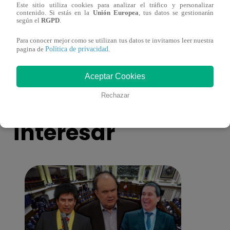
Este sitio utiliza cookies para analizar el tráfico y personalizar
contenido. Si estás en la
Unión Europea
, tus datos se gestionarán
según el
RGPD
.
Muere exparticipante de La Voz Colombia
Niño 
tras denunciar negligencia médica
deng
Para conocer mejor como se utilizan tus datos te invitamos leer nuestra
Política de privacidad
pagina de
.
Aceptar Cookies
También te puede
Rechazar
interesar