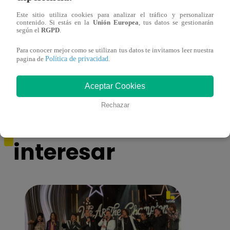
Este sitio utiliza cookies para analizar el tráfico y personalizar
contenido. Si estás en la
Unión Europea
, tus datos se gestionarán
Cantante Jaime Carmona asesinado: todo
Grupo
según el
RGPD
.
lo que sabe de la muerte del exparticipante
de fa
Para conocer mejor como se utilizan tus datos te invitamos leer nuestra
de ‘La Voz Perú’
Política de privacidad
pagina de
.
Aceptar Cookies
Rechazar
También te puede
interesar