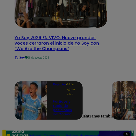
Yo Soy 2026 EN VIVO: Nueve grandes
voces cerraron el inicio de Yo Soy con
“We Are the Champions”
Yo Soy
08 de agosto 2026
Deportes
08 de
agosto
2026
Partidos y
tabla de
posiciones
del Torneo
Encuéntranos también en
Clausura EN
VIVO: así van
los equipos
en la fecha 4
Teléfono: 219
X