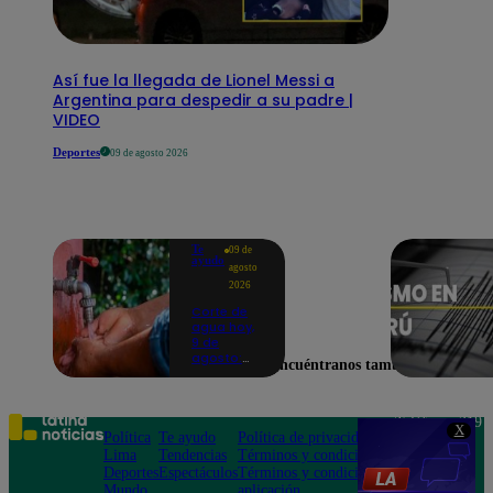
Así fue la llegada de Lionel Messi a
Argentina para despedir a su padre |
VIDEO
Deportes
09 de agosto 2026
Te
09 de
ayudo
agosto
2026
Corte de
agua hoy,
9 de
agosto:
Encuéntranos también en
horarios y
distritos
afectados
sin el
Teléfono: 219
X
servicio de
Política
Te ayudo
Política de privacidad
1000
Sedapal
Lima
Tendencias
Términos y condiciones
Av. San
Deportes
Espectáculos
Términos y condiciones
Felipe 968
Mundo
aplicación
Jesús María