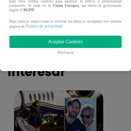
Este sitio utiliza cookies para analizar el tráfico y personalizar
Niño ganador de La Voz Kids grave con
Eva A
contenido. Si estás en la
Unión Europea
, tus datos se gestionarán
dengue hemorrágico
escen
según el
RGPD
.
Para conocer mejor como se utilizan tus datos te invitamos leer nuestra
Política de privacidad
pagina de
.
Aceptar Cookies
También te puede
Rechazar
interesar