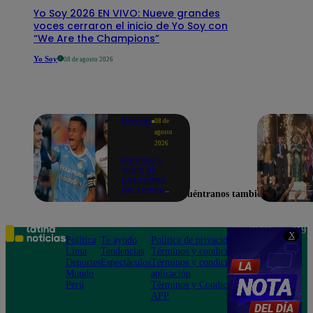
Yo Soy 2026 EN VIVO: Nueve grandes
voces cerraron el inicio de Yo Soy con
“We Are the Champions”
Yo Soy
08 de agosto 2026
Deportes
08 de
agosto
2026
Partidos y
tabla de
posiciones
del Torneo
Encuéntranos también en
Clausura EN
VIVO: así van
los equipos
en la fecha 4
Teléfono: 219
X
Política
Te ayudo
Política de privacidad
1000
Lima
Tendencias
Términos y condiciones
Av. San
Deportes
Espectáculos
Términos y condiciones
Felipe 968
Mundo
aplicación
Jesús María
Perú
Términos y Condiciones
APP