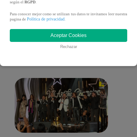
de ‘La Voz Perú’
según el
RGPD
.
Para conocer mejor como se utilizan tus datos te invitamos leer nuestra
Política de privacidad
pagina de
.
También te puede
Aceptar Cookies
Rechazar
interesar