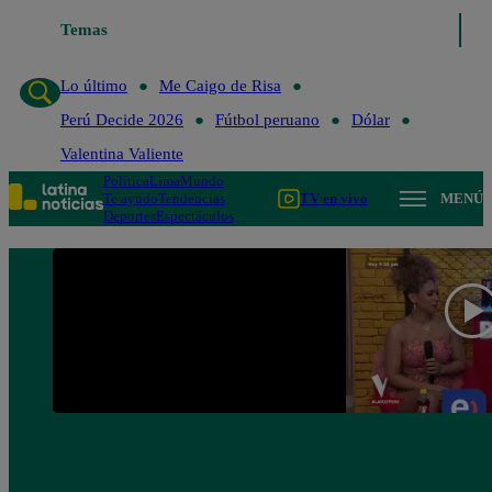
Temas
Lo último
Me Caigo de 
Lo último
Me Caigo de Risa
Perú Decide 2026
Fútbol peruano
Dólar
Valentina Valiente
Política
Lima
Mundo
Te ayudo
Tendencias
TV en vivo
MENÚ
Deportes
Espectáculos