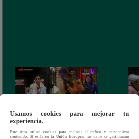
Usamos cookies para mejorar tu
experiencia.
Cantante Jaime Carmona asesinado: todo
Grupo
Este sitio utiliza cookies para analizar el tráfico y personalizar
lo que sabe de la muerte del exparticipante
de fa
contenido. Si estás en la
Unión Europea
, tus datos se gestionarán