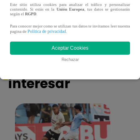
Este sitio utiliza cookies para analizar el tráfico y personalizar
contenido. Si estás en la
Unión Europea
, tus datos se gestionarán
Cantante Jaime Carmona asesinado: todo
Grupo
según el
RGPD
.
lo que sabe de la muerte del exparticipante
de fa
de ‘La Voz Perú’
Para conocer mejor como se utilizan tus datos te invitamos leer nuestra
Política de privacidad
pagina de
.
Aceptar Cookies
También te puede
Rechazar
interesar