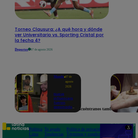
Torneo Clausura: ¿A qué hora y dónde
ver Universitario vs. Sporting Cristal por
la fecha 4?
Deportes
07 de agosto 2026
Mundo
07 de
agosto
2026
Nueve
influencers
fueron
asesinados
Encuéntranos también en
por la
guerra
interna en
el Cártel de
Teléfono: 219
X
Sinaloa
Política
Te ayudo
Política de privacidad
1000
Lima
Tendencias
Términos y condiciones
Av. San