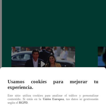
Usamos cookies para mejorar tu
experiencia.
La Voz Senior – Miércoles 19 de Octubre
Otoni
Este sitio utiliza cookies para analizar el tráfico y personalizar
del 2022 – Programa completo
canta
contenido. Si estás en la
Unión Europea
, tus datos se gestionarán
según el
RGPD
.