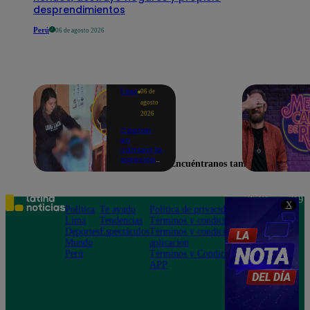
desprendimientos
Perú
06 de agosto 2026
Lima
06 de
agosto
2026
Captan
en
cámara la
agresión
Encuéntranos también en
de una
psicóloga
contra un
niño con
Teléfono: 219
X
autismo:
Política
Te ayudo
Política de privacidad
1000
madre
Lima
Tendencias
Términos y condiciones
Av. San
denuncia
Deportes
Espectáculos
Términos y condiciones
Felipe 968
maltratos
Mundo
aplicación
Jesús María
contínuos
Perú
Términos y Condiciones
APP