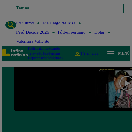
Temas
Lo último
Me Caigo de 
Lo último
Me Caigo de Risa
Perú Decide 2026
Fútbol peruano
Dólar
Valentina Valiente
Política
Lima
Mundo
Te ayudo
Tendencias
TV en vivo
MENÚ
Deportes
Espectáculos