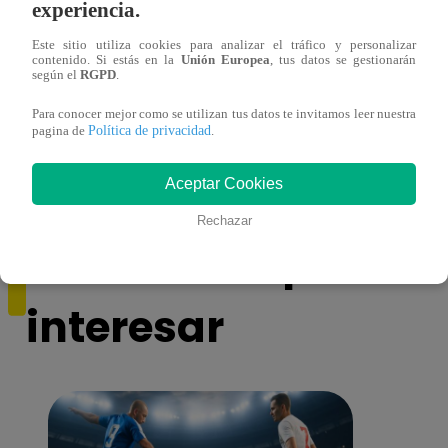
experiencia.
Este sitio utiliza cookies para analizar el tráfico y personalizar
contenido. Si estás en la
Unión Europea
, tus datos se gestionarán
según el
RGPD
.
Muere exparticipante de La Voz Colombia
La Vo
Para conocer mejor como se utilizan tus datos te invitamos leer nuestra
Política de privacidad
pagina de
.
tras denunciar negligencia médica
2023
Aceptar Cookies
Rechazar
También te puede
interesar