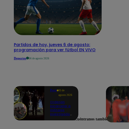
Partidos de hoy, jueves 6 de agosto:
programación para ver fútbol EN VIVO
Deportes
06 de agosto 2026
Perú
05 de
agosto 2026
Ordenan
excarcelar a
militares
investigados
por muerte
Encuéntranos también en
de jóvenes
durante