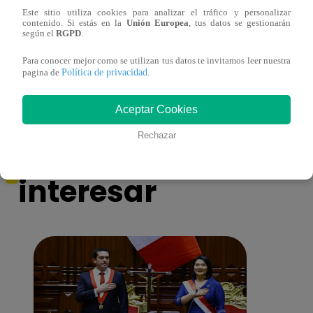
Este sitio utiliza cookies para analizar el tráfico y personalizar
contenido. Si estás en la
Unión Europea
, tus datos se gestionarán
Niño ganador de La Voz Kids grave con
Eva A
según el
RGPD
.
dengue hemorrágico
escen
Para conocer mejor como se utilizan tus datos te invitamos leer nuestra
Política de privacidad
pagina de
.
Aceptar Cookies
También te puede
Rechazar
interesar