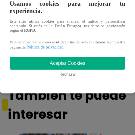
Usamos cookies para mejorar tu
experiencia.
Este sitio utiliza cookies para analizar el tráfico y personalizar
contenido. Si estás en la
Unión Europea
, tus datos se gestionarán
según el
RGPD
.
Para conocer mejor como se utilizan tus datos te invitamos leer nuestra
Cantante Jaime Carmona asesinado: todo
Grupo
Política de privacidad
pagina de
.
lo que sabe de la muerte del exparticipante
de fa
de ‘La Voz Perú’
Aceptar Cookies
Rechazar
También te puede
interesar