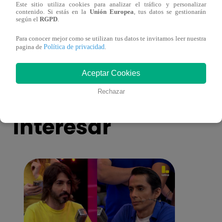
Este sitio utiliza cookies para analizar el tráfico y personalizar
Cantante Jaime Carmona asesinado: todo
Grupo
contenido. Si estás en la
Unión Europea
, tus datos se gestionarán
según el
RGPD
.
lo que sabe de la muerte del exparticipante
de fa
de ‘La Voz Perú’
Para conocer mejor como se utilizan tus datos te invitamos leer nuestra
Política de privacidad
pagina de
.
Aceptar Cookies
También te puede
Rechazar
interesar