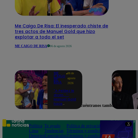
Me Caigo De Risa: El inesperado chiste de
tres actos de Manuel Gold que hizo
explotar a todo el set
ME CAIGO DE RISA
06 de agosto 2026
ME
06 de
CAIGO
agosto
DE
RISA
2026
"A Peláez le
dicen...":
Manuel Gold
hace
Encuéntranos también en
explotar de
risa a Julio
Díaz antes
de contar el
Teléfono: 219
X
chiste
Política
Te ayudo
Política de privacidad
1000
Lima
Tendencias
Términos y condiciones
Av. San
Deportes
Espectáculos
Términos y condiciones
Felipe 968