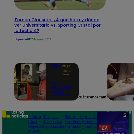
Torneo Clausura: ¿A qué hora y dónde
ver Universitario vs. Sporting Cristal por
la fecha 4?
Deportes
07 de agosto 2026
Mundo
07 de
agosto
2026
Nueve
influencers
fueron
asesinados
Encuéntranos también en
por la
guerra
interna en
el Cártel de
Teléfono: 219
X
Sinaloa
Política
Te ayudo
Política de privacidad
1000
Lima
Tendencias
Términos y condiciones
Av. San
Deportes
Espectáculos
Términos y condiciones
Felipe 968
Mundo
aplicación
Jesús María