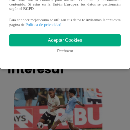
Este sitio utiliza cookies para analizar el tráfico y personalizar
Cantante Jaime Carmona asesinado: todo
Grupo
contenido. Si estás en la
Unión Europea
, tus datos se gestionarán
lo que sabe de la muerte del exparticipante
de fa
según el
RGPD
.
de ‘La Voz Perú’
Para conocer mejor como se utilizan tus datos te invitamos leer nuestra
Política de privacidad
pagina de
.
Aceptar Cookies
También te puede
Rechazar
interesar