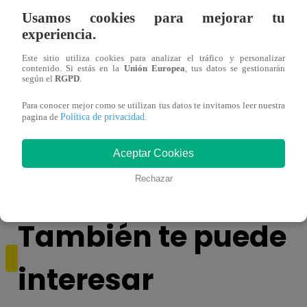
Usamos cookies para mejorar tu
experiencia.
Este sitio utiliza cookies para analizar el tráfico y personalizar
contenido. Si estás en la
Unión Europea
, tus datos se gestionarán
según el
RGPD
.
Para conocer mejor como se utilizan tus datos te invitamos leer nuestra
Política de privacidad
Muere exparticipante de La Voz Colombia
Canta
pagina de
.
tras denunciar negligencia médica
lo qu
de ‘L
Aceptar Cookies
Rechazar
También te puede
interesar