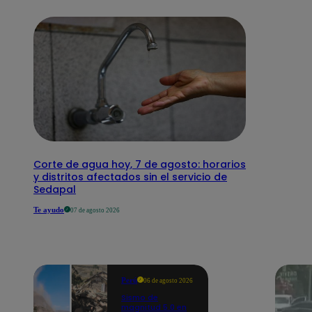
Corte de agua hoy, 7 de agosto: horarios
y distritos afectados sin el servicio de
Sedapal
Te ayudo
07 de agosto 2026
Perú
06 de agosto 2026
Sismo de
magnitud 5.0 en