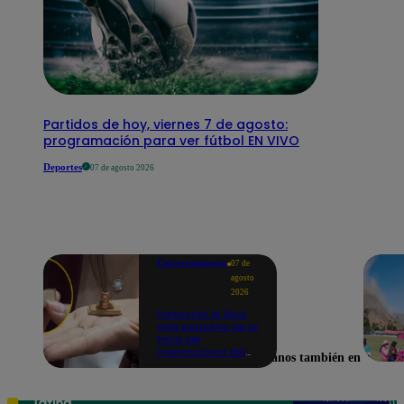
Partidos de hoy, viernes 7 de agosto:
programación para ver fútbol EN VIVO
Deportes
07 de agosto 2026
Entretenimiento
07 de
agosto
2026
Presentan el libro
más pequeño de la
Feria del
Internacional del
Encuéntranos también en
Libro de Lima: mide
casi la falange de
un dedo