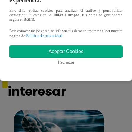
experiencia.
Este sitio utiliza cookies para analizar el tráfico y personalizar
contenido. Si estás en la
Unión Europea
, tus datos se gestionarán
según el
RGPD
.
Muere exparticipante de La Voz Colombia
Canta
tras denunciar negligencia médica
lo qu
Para conocer mejor como se utilizan tus datos te invitamos leer nuestra
de ‘L
Política de privacidad
pagina de
.
Aceptar Cookies
Rechazar
También te puede
interesar