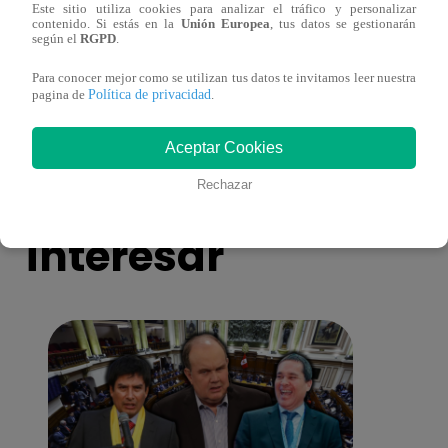
Este sitio utiliza cookies para analizar el tráfico y personalizar
Cantante Jaime Carmona asesinado: todo
Grupo
contenido. Si estás en la
Unión Europea
, tus datos se gestionarán
según el
RGPD
.
lo que sabe de la muerte del exparticipante
de fa
de ‘La Voz Perú’
Para conocer mejor como se utilizan tus datos te invitamos leer nuestra
Política de privacidad
pagina de
.
Aceptar Cookies
También te puede
Rechazar
interesar