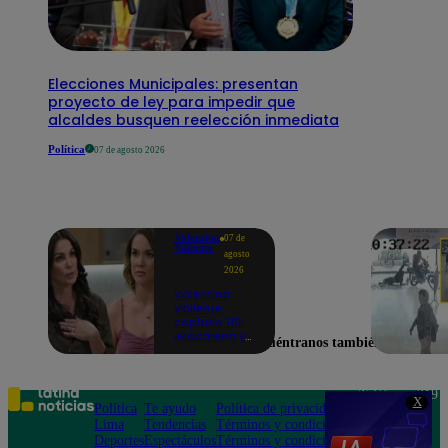
Elecciones Municipales: presentan
proyecto de ley para impedir que
alcaldes busquen reelección inmediata
Política
07 de agosto 2026
Valentina
07 de
Valiente
agosto
2026
Valentina
Valiente
capítulo 110:
¡Macarena ya
Encuéntranos también en
no quiere
involucrarse
en la
extorsión
Teléfono: 219
X
contra Frida y
Política
Te ayudo
Política de privacidad
1000
Rodrigo!
Lima
Tendencias
Términos y condiciones
Av. San
Deportes
Espectáculos
Términos y condiciones
Felipe 968