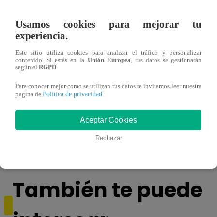
Usamos cookies para mejorar tu
experiencia.
Este sitio utiliza cookies para analizar el tráfico y personalizar
contenido. Si estás en la
Unión Europea
, tus datos se gestionarán
según el
RGPD
.
Para conocer mejor como se utilizan tus datos te invitamos leer nuestra
Política de privacidad
pagina de
.
Muere exparticipante de La Voz Colombia
Canta
tras denunciar negligencia médica
lo qu
Aceptar Cookies
de ‘L
Rechazar
También te puede