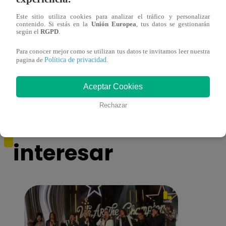
Este sitio utiliza cookies para analizar el tráfico y personalizar
contenido. Si estás en la
Unión Europea
, tus datos se gestionarán
según el
RGPD
.
Cantante Jaime Carmona asesinado: todo
Grupo
lo que sabe de la muerte del exparticipante
de fa
Para conocer mejor como se utilizan tus datos te invitamos leer nuestra
de ‘La Voz Perú’
Política de privacidad
pagina de
.
Aceptar Cookies
Rechazar
También te puede
interesar