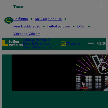
Temas
Lo último
Me Caigo de 
Lo último
Me Caigo de Risa
Perú Decide 2026
Fútbol peruano
Dólar
Valentina Valiente
Política
Lima
Mundo
Te ayudo
Tendencias
TV en vivo
MENÚ
Deportes
Espectáculos