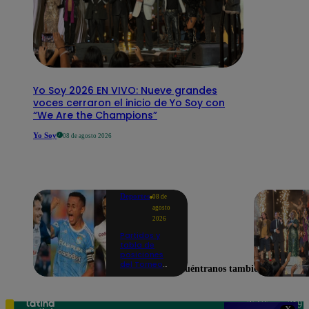
Yo Soy 2026 EN VIVO: Nueve grandes
voces cerraron el inicio de Yo Soy con
“We Are the Champions”
Yo Soy
08 de agosto 2026
Deportes
08 de
agosto
2026
Partidos y
tabla de
posiciones
del Torneo
Encuéntranos también en
Clausura EN
VIVO: así van
los equipos
en la fecha 4
Teléfono: 219