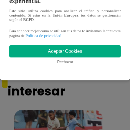
experiencia.
Este sitio utiliza cookies para analizar el tráfico y personalizar
contenido. Si estás en la
Unión Europea
, tus datos se gestionarán
según el
RGPD
.
Cantante Jaime Carmona asesinado: todo
Grupo
lo que sabe de la muerte del exparticipante
de fa
Para conocer mejor como se utilizan tus datos te invitamos leer nuestra
Política de privacidad
de ‘La Voz Perú’
pagina de
.
Aceptar Cookies
Rechazar
También te puede
interesar