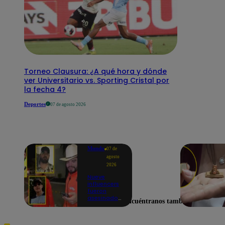
Torneo Clausura: ¿A qué hora y dónde
ver Universitario vs. Sporting Cristal por
la fecha 4?
Deportes
07 de agosto 2026
Mundo
07 de
agosto
2026
Nueve
influencers
fueron
asesinados
Encuéntranos también en
por la
guerra
interna en