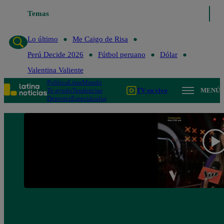
Lo último
Temas
Me Caigo de Risa
Perú Decide 2026
Fútbol peruano
Lo último
Me Caigo de Risa
Perú Decide 2026
Fútbol peruano
Dólar
Valentina Valiente
Política
Lima
Mundo
Te ayudo
Tendencias
TV en vivo
MENÚ
Deportes
Espectáculos