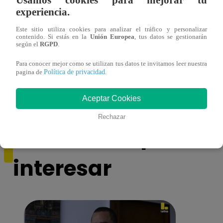
experiencia.
Este sitio utiliza cookies para analizar el tráfico y personalizar
contenido. Si estás en la
Unión Europea
, tus datos se gestionarán
según el
RGPD
.
Muere exparticipante de La Voz Colombia
La Vo
Para conocer mejor como se utilizan tus datos te invitamos leer nuestra
Política de privacidad
pagina de
.
tras denunciar negligencia médica
2023
Aceptar Cookies
Rechazar
También te puede
interesar