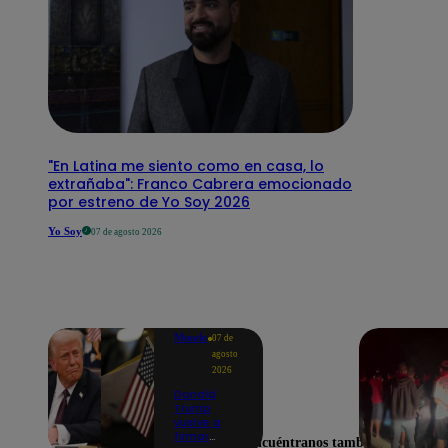
"En Latina me siento como en casa, lo
extrañaba": Franco Cabrera emocionado
por estreno de Yo Soy 2026
Yo Soy
07 de agosto 2026
Mundo
07 de
agosto
2026
Donald
Trump
vuelve a
firmar
Encuéntranos también en