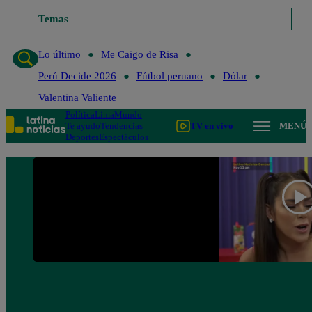
Temas
Lo último
Me Caigo de Ris
Lo último
Me Caigo de Risa
Perú Decide 2026
Fútbol peruano
Dólar
Valentina Valiente
Política
Lima
Mundo
Te ayudo
Tendencias
TV en vivo
MENÚ
Deportes
Espectáculos