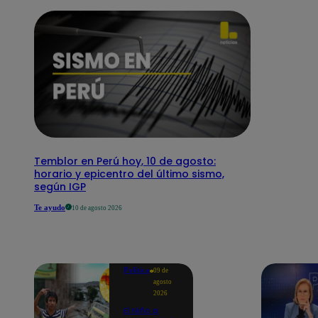
Temblor en Perú hoy, 10 de agosto:
horario y epicentro del último sismo,
según IGP
Te ayudo
10 de agosto 2026
Política
09 de
agosto
2026
El Niño a