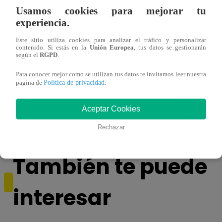
Usamos cookies para mejorar tu
experiencia.
Este sitio utiliza cookies para analizar el tráfico y personalizar
contenido. Si estás en la
Unión Europea
, tus datos se gestionarán
según el
RGPD
.
Para conocer mejor como se utilizan tus datos te invitamos leer nuestra
Política de privacidad
pagina de
.
Muere exparticipante de La Voz Colombia
Niño 
tras denunciar negligencia médica
deng
Aceptar Cookies
Rechazar
También te puede
interesar