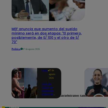
MEF anuncia que aumento del sueldo
mínimo será en dos etapas: "El primero,
posiblemente, de S/ 100 y el otro de S/
70"
Política
07 de agosto 2026
Lima
07 de
agosto
2026
Ola de
calor se
extiende
hasta el
Encuéntranos también en
lunes 10
de
agosto en
Lima y