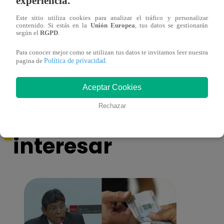
experiencia.
Este sitio utiliza cookies para analizar el tráfico y personalizar
contenido. Si estás en la
Unión Europea
, tus datos se gestionarán
Muere exparticipante de La Voz Colombia
Canta
según el
RGPD
.
tras denunciar negligencia médica
lo qu
de ‘L
Para conocer mejor como se utilizan tus datos te invitamos leer nuestra
Política de privacidad
pagina de
.
Aceptar Cookies
También te puede
Rechazar
interesar