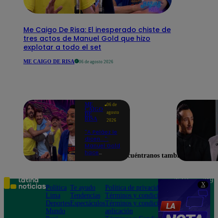
Me Caigo De Risa: El inesperado chiste de
tres actos de Manuel Gold que hizo
explotar a todo el set
ME CAIGO DE RISA
06 de agosto 2026
ME
06 de
CAIGO
agosto
DE
RISA
2026
"A Peláez le
dicen...":
Manuel Gold
hace
Encuéntranos también en
explotar de
risa a Julio
Díaz antes
de contar el
Teléfono: 219
X
chiste
Política
Te ayudo
Política de privacidad
1000
Lima
Tendencias
Términos y condiciones
Av. San
Deportes
Espectáculos
Términos y condiciones
Felipe 968
Mundo
aplicación
Jesús María