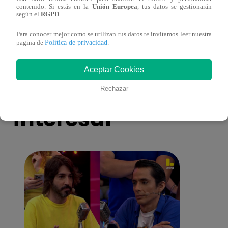
contenido. Si estás en la
Unión Europea
, tus datos se gestionarán
Muere exparticipante de La Voz Colombia
La Vo
según el
RGPD
.
tras denunciar negligencia médica
2023
Para conocer mejor como se utilizan tus datos te invitamos leer nuestra
Política de privacidad
pagina de
.
Aceptar Cookies
También te puede
Rechazar
interesar