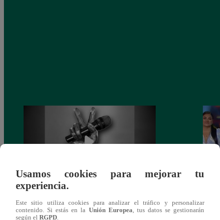
Usamos cookies para mejorar tu
experiencia.
Muere exparticipante de La Voz Colombia
La Vo
Este sitio utiliza cookies para analizar el tráfico y personalizar
tras denunciar negligencia médica
2023
contenido. Si estás en la
Unión Europea
, tus datos se gestionarán
según el
RGPD
.