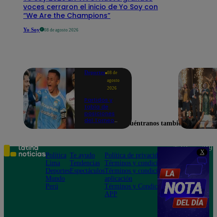
voces cerraron el inicio de Yo Soy con
“We Are the Champions”
Yo Soy
08 de agosto 2026
Deportes
08 de
agosto
2026
Partidos y
tabla de
posiciones
del Torneo
Encuéntranos también en
Clausura EN
VIVO: así van
los equipos
en la fecha 4
Teléfono: 219
X
Política
Te ayudo
Política de privacidad
1000
Lima
Tendencias
Términos y condiciones
Av. San
Deportes
Espectáculos
Términos y condiciones
Felipe 968
Mundo
aplicación
Jesús María
Perú
Términos y Condiciones
APP